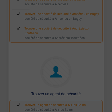
société de sécurité à Albertville
Trouver une société de sécurité à Ambérieu-en-Bugey
société de sécurité à Ambérieu-en-Bugey
Trouver une société de sécurité à Andrézieux-
Bouthéon
société de sécurité à Andrézieux-Bouthéon
Trouver une société de sécurité à Annecy
société de sécurité à Annecy
Trouver une société de sécurité à Annemasse
société de sécurité à Annemasse
Trouver une société de sécurité à Annonay
société de sécurité à Annonay
Trouver une société de sécurité à Aubenas
Trouver un agent de sécurité
société de sécurité à Aubenas
Trouver un agent de sécurité à Aix-les-Bains
Trouver une société de sécurité à Bellegarde-sur-
société de sécurité à Aix-les-Bains
Valserine